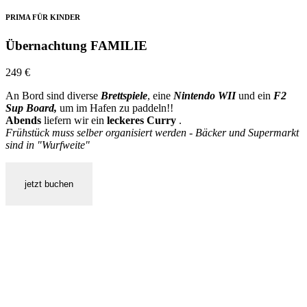
PRIMA FÜR KINDER
Übernachtung FAMILIE
249
€
An Bord sind diverse
Brettspiele
, eine
Nintendo WII
und ein
F2
Sup Board,
um im Hafen zu paddeln!!
Abends
liefern wir ein
leckeres Curry
.
Frühstück muss selber organisiert werden - Bäcker und Supermarkt
sind in "Wurfweite"
jetzt buchen
Schlafen wie in Adams Schoß und das Mitten in
Bremen. Ein Abenteuer für die ganze Familie.