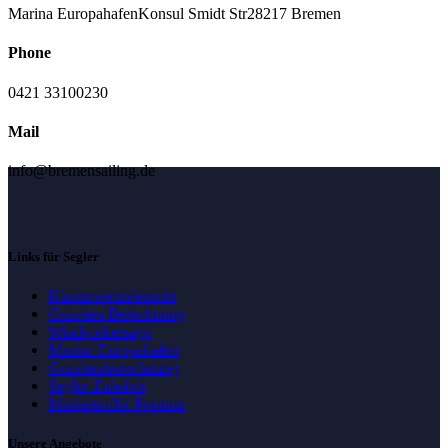
Marina Europahafen
Konsul Smidt Str
28217 Bremen
Phone
0421 33100230
Mail
info@bremensailing.de
Links für Segler
Küstenwetterbericht
Gezeiten Berechnung
Windvorhersage
Marina Europahafen
Gezeitenberechnung
Segler Zubehör
Marinetraffic Position
Unsere Angebote